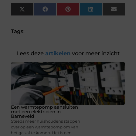
X
Facebook
Pinterest
LinkedIn
Email
(Twitter)
Tags:
Lees deze
artikelen
voor meer inzicht
Een warmtepomp aansluiten
met een elektricien in
Barneveld
Steeds meer huishoudens stappen
over op een warmtepomp om van
het gas af te komen. Het is een