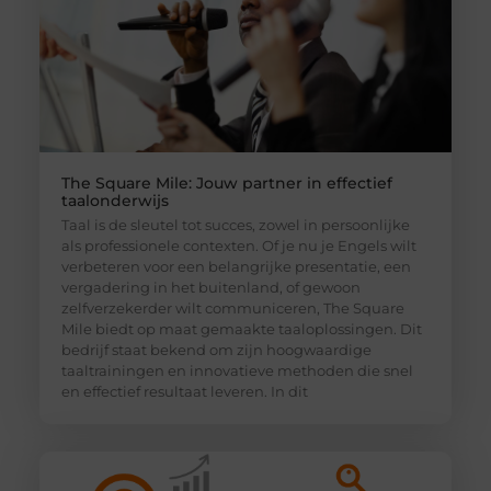
The Square Mile: Jouw partner in effectief
taalonderwijs
Taal is de sleutel tot succes, zowel in persoonlijke
als professionele contexten. Of je nu je Engels wilt
verbeteren voor een belangrijke presentatie, een
vergadering in het buitenland, of gewoon
zelfverzekerder wilt communiceren, The Square
Mile biedt op maat gemaakte taaloplossingen. Dit
bedrijf staat bekend om zijn hoogwaardige
taaltrainingen en innovatieve methoden die snel
en effectief resultaat leveren. In dit