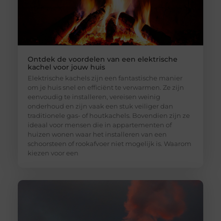
Ontdek de voordelen van een elektrische
kachel voor jouw huis
Elektrische kachels zijn een fantastische manier
om je huis snel en efficiënt te verwarmen. Ze zijn
eenvoudig te installeren, vereisen weinig
onderhoud en zijn vaak een stuk veiliger dan
traditionele gas- of houtkachels. Bovendien zijn ze
ideaal voor mensen die in appartementen of
huizen wonen waar het installeren van een
schoorsteen of rookafvoer niet mogelijk is. Waarom
kiezen voor een