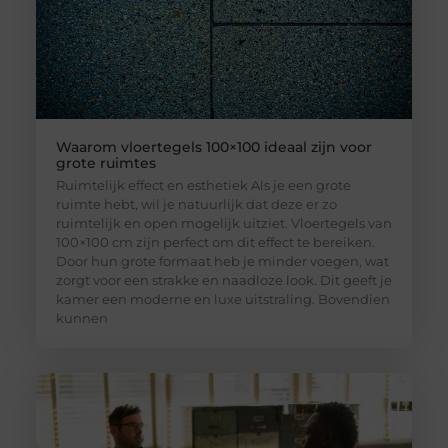
Waarom vloertegels 100×100 ideaal zijn voor
grote ruimtes
Ruimtelijk effect en esthetiek Als je een grote
ruimte hebt, wil je natuurlijk dat deze er zo
ruimtelijk en open mogelijk uitziet. Vloertegels van
100×100 cm zijn perfect om dit effect te bereiken.
Door hun grote formaat heb je minder voegen, wat
zorgt voor een strakke en naadloze look. Dit geeft je
kamer een moderne en luxe uitstraling. Bovendien
kunnen