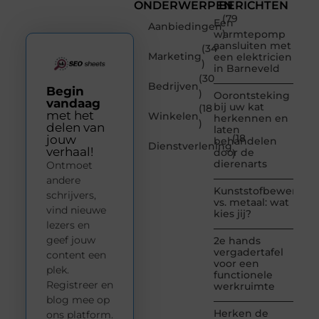
ONDERWERPEN
BERICHTEN
(79
Een
Aanbiedingen
)
warmtepomp
aansluiten met
(34
Marketing
een elektricien
)
in Barneveld
(30
Bedrijven
Begin
)
Oorontsteking
vandaag
bij uw kat
(18
met het
Winkelen
herkennen en
)
delen van
laten
(18
jouw
behandelen
Dienstverlening
verhaal!
door de
)
dierenarts
Ontmoet
andere
Kunststofbewerkin
schrijvers,
vs. metaal: wat
vind nieuwe
kies jij?
lezers en
geef jouw
2e hands
vergadertafel
content een
voor een
plek.
functionele
Registreer en
werkruimte
blog mee op
Herken de
ons platform.