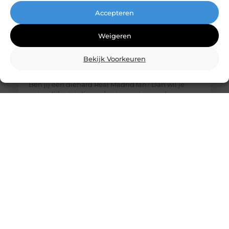
Accepteren
Weigeren
Bekijk Voorkeuren
De ultieme bestemming voor Real Madrid
fanartikelen
Ben jij een diehard Real Madrid fan? Dan wil je
natuurlijk niets liever dan je passie voor deze
legendarische club laten zien. Of het nu gaat om
het nieuwste thuisshirt, een stijlvolle sjaal of een
unieke gadget, jouw favoriete online winkel heeft
alles wat je nodig hebt. Laten we eens duiken in de
wereld van Real Madrid merchandise en
ontdekken