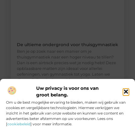
De ultieme ondergrond voor thuisgymnastiek
Ben je op zoek naar een manier om je
thuisgymnastiek naar een hoger niveau te tillen?
Dan is een airtrack precies wat je nodig hebt! Deze
opblaasbare matten zijn ideaal voor allerlei
oefeningen, van gymnastiek tot yoga. Laten we
dieper duiken in de wereld van de airtrack en
ontdekken waarom dit een must-have is voor jouw
Uw privacy is voor ons van
thuisfitness. Wat is een
groot belang.
Om u de best mogelijke ervaring te bieden, maken wij gebruik van
cookies en vergelijkbare technologieën. Hiermee verkrijgen we
inzicht in het gebruik van onze website en kunnen we content en
advertenties beter afstemmen op uw voorkeuren. Lees ons
[
cookiebeleid
] voor meer informatie.