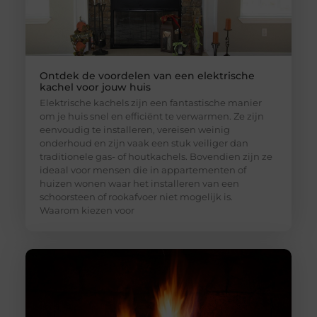
Ontdek de voordelen van een elektrische
kachel voor jouw huis
Elektrische kachels zijn een fantastische manier
om je huis snel en efficiënt te verwarmen. Ze zijn
eenvoudig te installeren, vereisen weinig
onderhoud en zijn vaak een stuk veiliger dan
traditionele gas- of houtkachels. Bovendien zijn ze
ideaal voor mensen die in appartementen of
huizen wonen waar het installeren van een
schoorsteen of rookafvoer niet mogelijk is.
Waarom kiezen voor