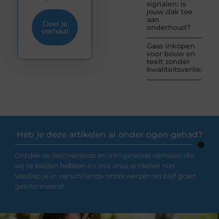
signalen: is
jouw dak toe
aan
Deel je
onderhoud?
verhaal
Gaas inkopen
voor bouw en
teelt zonder
kwaliteitsverlies
Heb je deze artikelen al onder ogen gehad?
Ontdek de fascinerende en intrigerende verhalen die
wij te bieden hebben en mis onze artikelen niet.
Verdiep je in verschillende onderwerpen en blijf goed
geïnformeerd!