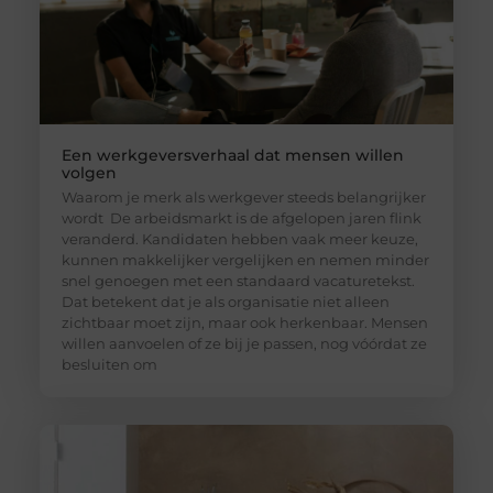
Een werkgeversverhaal dat mensen willen
volgen
Waarom je merk als werkgever steeds belangrijker
wordt De arbeidsmarkt is de afgelopen jaren flink
veranderd. Kandidaten hebben vaak meer keuze,
kunnen makkelijker vergelijken en nemen minder
snel genoegen met een standaard vacaturetekst.
Dat betekent dat je als organisatie niet alleen
zichtbaar moet zijn, maar ook herkenbaar. Mensen
willen aanvoelen of ze bij je passen, nog vóórdat ze
besluiten om