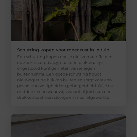
Schutting kopen voor meer rust in je tuin
Een schutting kopen doe je niet zomaar. Je bent
op zoek naar privacy, naar een plek waar je
ongestoord kunt genieten van je eigen
buitenruimte. Een goede schutting houdt
nieuwsgierige blikken buiten en zorgt voor een
gevoel van veiligheid en geborgenheid. Of je nu
midden in een woonwijk woont of juist aan een
drukke straat, een stevige en mooi afgewerkte