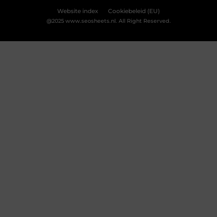
Bekijk Voorkeuren
De ultieme bestemming voor Real Madrid
fanartikelen
Ben jij een diehard Real Madrid fan? Dan wil je
natuurlijk niets liever dan je passie voor deze
legendarische club laten zien. Of het nu gaat om
het nieuwste thuisshirt, een stijlvolle sjaal of een
unieke gadget, jouw favoriete online winkel heeft
alles wat je nodig hebt. Laten we eens duiken in de
wereld van Real Madrid merchandise en
ontdekken