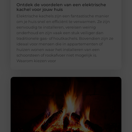
Ontdek de voordelen van een elektrische
kachel voor jouw huis
Elektrische kachels zijn een fantastische manier
om je huis snel en efficiënt te verwarmen. Ze zijn
eenvoudig te installeren, vereisen weinig
onderhoud en zijn vaak een stuk veiliger dan
traditionele gas- of houtkachels. Bovendien zijn ze
ideaal voor mensen die in appartementen of
huizen wonen waar het installeren van een
schoorsteen of rookafvoer niet mogelijk is.
Waarom kiezen voor