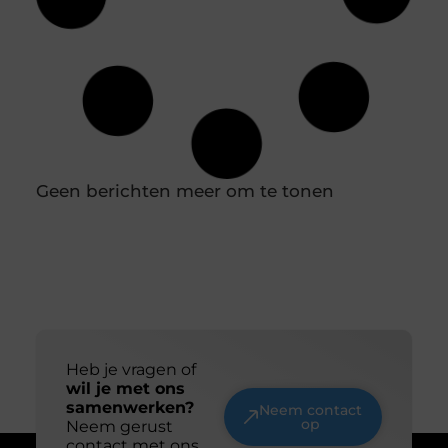
Duik in de wereld van batterijtechnologie en
innovatie
Batterijen zijn tegenwoordig niet meer weg te
denken uit ons dagelijks leven. Van je smartphone
tot elektrische auto’s, ze spelen een cruciale rol in
hoe we technologie gebruiken. Maar wat weet je
eigenlijk over de technologie achter deze
energiebronnen? Laten we samen een duik
nemen in de wereld van batterijtechnologie en
innovatie. De evolutie van batterijen Van zink-
koolstof tot lithium-ion