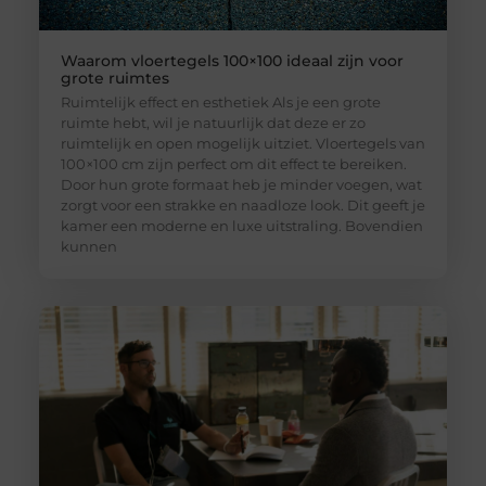
Waarom vloertegels 100×100 ideaal zijn voor
grote ruimtes
Ruimtelijk effect en esthetiek Als je een grote
ruimte hebt, wil je natuurlijk dat deze er zo
ruimtelijk en open mogelijk uitziet. Vloertegels van
100×100 cm zijn perfect om dit effect te bereiken.
Door hun grote formaat heb je minder voegen, wat
zorgt voor een strakke en naadloze look. Dit geeft je
kamer een moderne en luxe uitstraling. Bovendien
kunnen