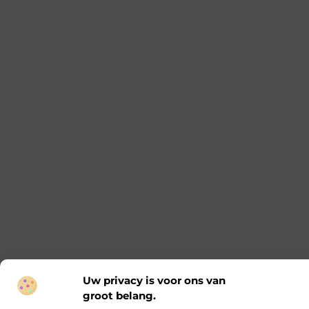
Ontdek de voordelen van een prefab
schoorsteen
Prefab schoorstenen worden steeds populairder in
de bouwsector. Ze bieden veel voordelen ten
opzichte van traditionele schoorstenen. In dit
artikel bespreken we de voordelen, het onderhoud
en het kiezen van de juiste prefab schoorsteen. De
voordelen van een prefab schoorsteen Duurzaam
en milieuvriendelijk Een prefab schoorsteen is een
duurzame keuze. De materialen zijn ontworpen
om lang mee te gaan, wat