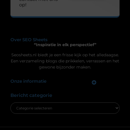
De ultieme ondergrond voor thuisgymnastiek
Ben je op zoek naar een manier om je
thuisgymnastiek naar een hoger niveau te tillen?
Dan is een airtrack precies wat je nodig hebt! Deze
opblaasbare matten zijn ideaal voor allerlei
oefeningen, van gymnastiek tot yoga. Laten we
dieper duiken in de wereld van de airtrack en
ontdekken waarom dit een must-have is voor jouw
Uw privacy is voor ons van
thuisfitness. Wat is een
groot belang.
Om u de best mogelijke ervaring te bieden, maken wij gebruik van
cookies en vergelijkbare technologieën. Hiermee verkrijgen we
inzicht in het gebruik van onze website en kunnen we content en
advertenties beter afstemmen op uw voorkeuren. Lees ons
[
cookiebeleid
] voor meer informatie.
Accepteren
Weigeren