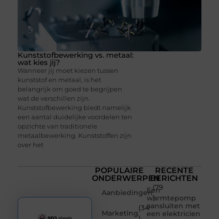
Kunststofbewerking vs. metaal:
wat kies jij?
Wanneer jij moet kiezen tussen
kunststof en metaal, is het
belangrijk om goed te begrijpen
wat de verschillen zijn.
Kunststofbewerking biedt namelijk
een aantal duidelijke voordelen ten
opzichte van traditionele
metaalbewerking. Kunststoffen zijn
over het
POPULAIRE
RECENTE
ONDERWERPEN
BERICHTEN
(79
Een
Aanbiedingen
)
warmtepomp
aansluiten met
(34
Marketing
een elektricien
)