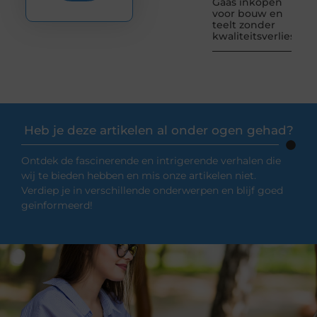
Gaas inkopen
voor bouw en
teelt zonder
kwaliteitsverlies
Heb je deze artikelen al onder ogen gehad?
Ontdek de fascinerende en intrigerende verhalen die
wij te bieden hebben en mis onze artikelen niet.
Verdiep je in verschillende onderwerpen en blijf goed
geïnformeerd!