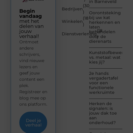
in Barneveld
(30
Bedrijven
Begin
)
Oorontsteking
vandaag
bij uw kat
(18
met het
Winkelen
herkennen en
)
delen van
laten
(18
jouw
behandelen
Dienstverlening
verhaal!
door de
)
dierenarts
Ontmoet
andere
Kunststofbewerkin
schrijvers,
vs. metaal: wat
vind nieuwe
kies jij?
lezers en
geef jouw
2e hands
vergadertafel
content een
voor een
plek.
functionele
Registreer en
werkruimte
blog mee op
Herken de
ons platform.
signalen: is
jouw dak toe
aan
Deel je
onderhoud?
verhaal