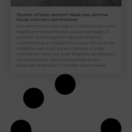
Storten of laten storten? Maak een slimme
keuze voor een cementvloer
Een cementvloer oogt strak en industrieel en vormt
tegelijk een oersterke basis voor parket tegels of
gietvloer. Toch vraagt zo’n robuuste vloer om
voorbereiding en doordachte keuzes. Met deze tips
ontdek je snel of zelf storten haalbaar is of dat
uitbesteden meer rust geeft. Begin bij de basis Een
cementdekvloer wordt altijd gelegd op een
dragende ondervloer. Controleer daarom eerst