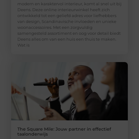
modern en karaktervol interieur, komt al snel uit bij
Deens. Deze online interieurwinkel heeft zich
ontwikkeld tot een geliefd adres voor liefhebbers
van design, Scandinavische invloeden en unieke
woonaccessoires. Met een zorgvuldig
samengesteld assortiment en oog voor detail biedt
Deens alles om van een huis een thuis te maken.
Wat is
The Square Mile: Jouw partner in effectief
taalonderwijs