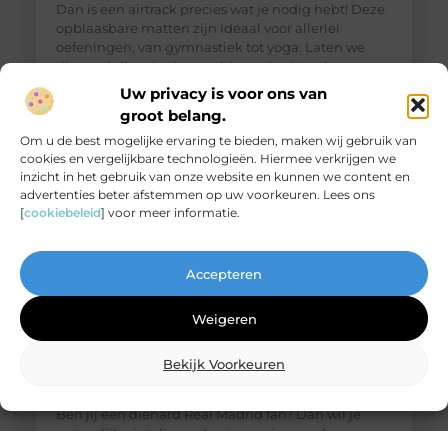
Dan is een airtrack precies wat je nodig hebt! Deze
opblaasbare matten zijn ideaal voor allerlei
oefeningen, van gymnastiek tot yoga. Laten we
dieper duiken in de wereld van de airtrack en
ontdekken waarom dit een must-have is voor jouw
Uw privacy is voor ons van
thuisfitness. Wat is een
groot belang.
Om u de best mogelijke ervaring te bieden, maken wij gebruik van
cookies en vergelijkbare technologieën. Hiermee verkrijgen we
inzicht in het gebruik van onze website en kunnen we content en
advertenties beter afstemmen op uw voorkeuren. Lees ons
[
cookiebeleid
] voor meer informatie.
Accepteren
Weigeren
Bekijk Voorkeuren
De ultieme bestemming voor Real Madrid
fanartikelen
Ben jij een diehard Real Madrid fan? Dan wil je
natuurlijk niets liever dan je passie voor deze