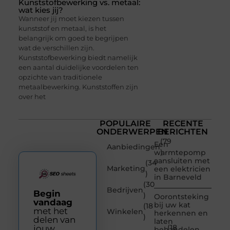
Kunststofbewerking vs. metaal:
wat kies jij?
Wanneer jij moet kiezen tussen
kunststof en metaal, is het
belangrijk om goed te begrijpen
wat de verschillen zijn.
Kunststofbewerking biedt namelijk
een aantal duidelijke voordelen ten
opzichte van traditionele
metaalbewerking. Kunststoffen zijn
over het
POPULAIRE
RECENTE
ONDERWERPEN
BERICHTEN
(79
Een
Aanbiedingen
)
warmtepomp
aansluiten met
(34
Marketing
een elektricien
)
in Barneveld
(30
Bedrijven
Begin
)
Oorontsteking
vandaag
bij uw kat
(18
met het
Winkelen
herkennen en
)
delen van
laten
(18
jouw
behandelen