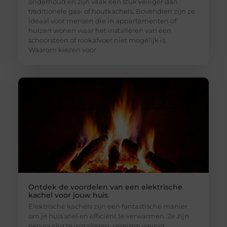
onderhoud en zijn vaak een stuk veiliger dan
traditionele gas- of houtkachels. Bovendien zijn ze
ideaal voor mensen die in appartementen of
huizen wonen waar het installeren van een
schoorsteen of rookafvoer niet mogelijk is.
Waarom kiezen voor
Ontdek de voordelen van een elektrische
kachel voor jouw huis
Elektrische kachels zijn een fantastische manier
om je huis snel en efficiënt te verwarmen. Ze zijn
eenvoudig te installeren, vereisen weinig