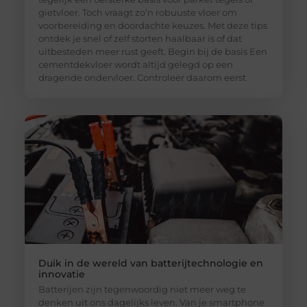
gietvloer. Toch vraagt zo’n robuuste vloer om
voorbereiding en doordachte keuzes. Met deze tips
ontdek je snel of zelf storten haalbaar is of dat
uitbesteden meer rust geeft. Begin bij de basis Een
cementdekvloer wordt altijd gelegd op een
dragende ondervloer. Controleer daarom eerst
Duik in de wereld van batterijtechnologie en
innovatie
Batterijen zijn tegenwoordig niet meer weg te
denken uit ons dagelijks leven. Van je smartphone