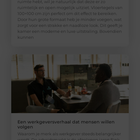
ruimte hebt, wil je natuurlijk dat deze er zo
ruimtelijk en open mogelijk uitziet. Vloertegels van
100×100 cm zijn perfect om dit effect te bereiken.
Door hun grote formaat heb je minder voegen, wat
zorgt voor een strakke en naadloze look. Dit geeft je
kamer een moderne en luxe uitstraling. Bovendien
kunnen
Een werkgeversverhaal dat mensen willen
volgen
Waarom je merk als werkgever steeds belangrijker
wordt De arbeidsmarkt is de afgelopen jaren flink