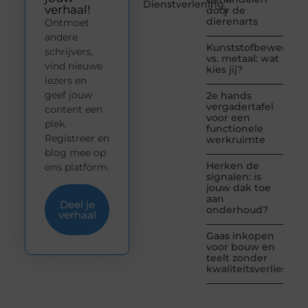
Dienstverlening
verhaal!
door de
)
dierenarts
Ontmoet
andere
Kunststofbewerkin
schrijvers,
vs. metaal: wat
vind nieuwe
kies jij?
lezers en
geef jouw
2e hands
vergadertafel
content een
voor een
plek.
functionele
Registreer en
werkruimte
blog mee op
Herken de
ons platform.
signalen: is
jouw dak toe
aan
Deel je
onderhoud?
verhaal
Gaas inkopen
voor bouw en
teelt zonder
kwaliteitsverlies