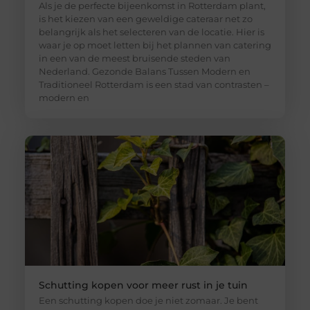
Als je de perfecte bijeenkomst in Rotterdam plant,
is het kiezen van een geweldige cateraar net zo
belangrijk als het selecteren van de locatie. Hier is
waar je op moet letten bij het plannen van catering
in een van de meest bruisende steden van
Nederland. Gezonde Balans Tussen Modern en
Traditioneel Rotterdam is een stad van contrasten –
modern en
Schutting kopen voor meer rust in je tuin
Een schutting kopen doe je niet zomaar. Je bent