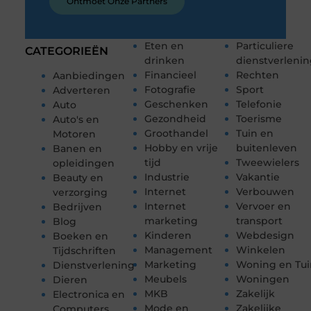
Ontmoet Onze Partners
Eten en
Particuliere
CATEGORIEËN
drinken
dienstverleni
Financieel
Rechten
Aanbiedingen
Fotografie
Sport
Adverteren
Geschenken
Telefonie
Auto
Gezondheid
Toerisme
Auto's en
Groothandel
Tuin en
Motoren
Hobby en vrije
buitenleven
Banen en
tijd
Tweewielers
opleidingen
Industrie
Vakantie
Beauty en
Internet
Verbouwen
verzorging
Internet
Vervoer en
Bedrijven
marketing
transport
Blog
Kinderen
Webdesign
Boeken en
Management
Winkelen
Tijdschriften
Marketing
Woning en Tui
Dienstverlening
Meubels
Woningen
Dieren
MKB
Zakelijk
Electronica en
Mode en
Zakelijke
Computers