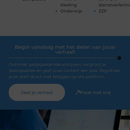
Kleding
dienstverleni
Onderwijs
ZZP
Begin vandaag met het delen van jouw
verhaal!
Ontmoet gelijkgestemde schrijvers, vergroot je
lezerspubliek en geef jouw content een plek. Registreer
je en start direct met bloggen op ons platform.
Deel je verhaal
Praat met ons