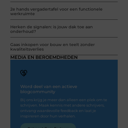
2e hands vergadertafel voor een functionele
werkruimte
Herken de signalen: is jouw dak toe aan
onderhoud?
Gaas inkopen voor bouw en teelt zonder
kwaliteitsverlies
MEDIA EN BEROEMDHEDEN
Word deel van een actieve
blogcommunity
Bij ons krijg je meer dan alleen een plek om te
schrijven. Maak kennis met andere schrijvers,
ontvang waardevolle feedback en laat je
inspireren door hun verhalen.