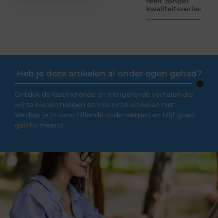
teelt zonder
kwaliteitsverlies
Heb je deze artikelen al onder ogen gehad?
Ontdek de fascinerende en intrigerende verhalen die
wij te bieden hebben en mis onze artikelen niet.
Verdiep je in verschillende onderwerpen en blijf goed
geïnformeerd!