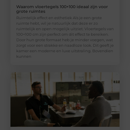
Waarom vloertegels 100×100 ideaal zijn voor
grote ruimtes
Ruimtelijk effect en esthetiek Als je een grote
ruimte hebt, wil je natuurlijk dat deze er zo
ruimtelijk en open mogelijk uitziet. Vloertegels van
100×100 cm zijn perfect om dit effect te bereiken.
Door hun grote formaat heb je minder voegen, wat
zorgt voor een strakke en naadloze look. Dit geeft je
kamer een moderne en luxe uitstraling. Bovendien
kunnen