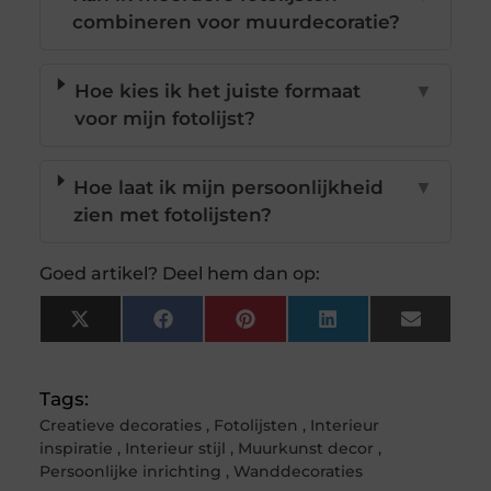
combineren voor muurdecoratie?
Hoe kies ik het juiste formaat
▼
voor mijn fotolijst?
Hoe laat ik mijn persoonlijkheid
▼
zien met fotolijsten?
Goed artikel? Deel hem dan op:
X
Facebook
Pinterest
LinkedIn
Email
(Twitter)
Tags:
Creatieve decoraties
,
Fotolijsten
,
Interieur
inspiratie
,
Interieur stijl
,
Muurkunst decor
,
Persoonlijke inrichting
,
Wanddecoraties