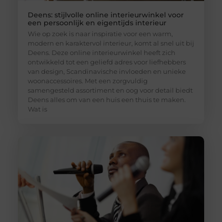
Deens: stijlvolle online interieurwinkel voor
een persoonlijk en eigentijds interieur
Wie op zoek is naar inspiratie voor een warm,
modern en karaktervol interieur, komt al snel uit bij
Deens. Deze online interieurwinkel heeft zich
ontwikkeld tot een geliefd adres voor liefhebbers
van design, Scandinavische invloeden en unieke
woonaccessoires. Met een zorgvuldig
samengesteld assortiment en oog voor detail biedt
Deens alles om van een huis een thuis te maken.
Wat is