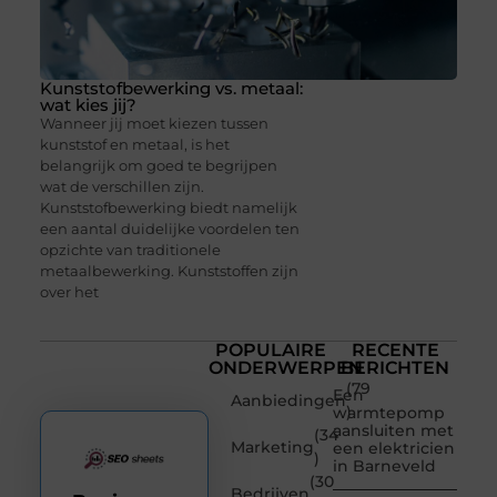
Kunststofbewerking vs. metaal:
wat kies jij?
Wanneer jij moet kiezen tussen
kunststof en metaal, is het
belangrijk om goed te begrijpen
wat de verschillen zijn.
Kunststofbewerking biedt namelijk
een aantal duidelijke voordelen ten
opzichte van traditionele
metaalbewerking. Kunststoffen zijn
over het
POPULAIRE
RECENTE
ONDERWERPEN
BERICHTEN
(79
Een
Aanbiedingen
)
warmtepomp
aansluiten met
(34
Marketing
een elektricien
)
in Barneveld
(30
Bedrijven