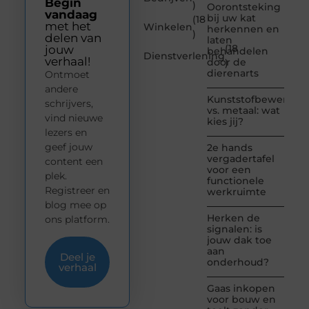
Begin
)
Oorontsteking
vandaag
bij uw kat
(18
met het
Winkelen
herkennen en
)
delen van
laten
(18
jouw
behandelen
Dienstverlening
verhaal!
door de
)
dierenarts
Ontmoet
andere
Kunststofbewerkin
schrijvers,
vs. metaal: wat
vind nieuwe
kies jij?
lezers en
geef jouw
2e hands
vergadertafel
content een
voor een
plek.
functionele
Registreer en
werkruimte
blog mee op
Herken de
ons platform.
signalen: is
jouw dak toe
aan
Deel je
onderhoud?
verhaal
Gaas inkopen
voor bouw en