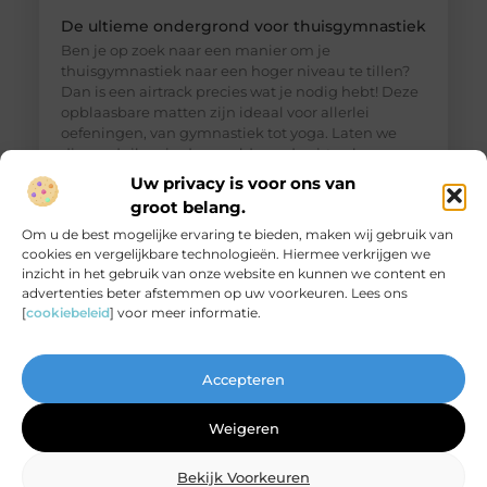
De ultieme ondergrond voor thuisgymnastiek
Ben je op zoek naar een manier om je
thuisgymnastiek naar een hoger niveau te tillen?
Dan is een airtrack precies wat je nodig hebt! Deze
opblaasbare matten zijn ideaal voor allerlei
oefeningen, van gymnastiek tot yoga. Laten we
dieper duiken in de wereld van de airtrack en
ontdekken waarom dit een must-have is voor jouw
Uw privacy is voor ons van
thuisfitness. Wat is een
groot belang.
Om u de best mogelijke ervaring te bieden, maken wij gebruik van
cookies en vergelijkbare technologieën. Hiermee verkrijgen we
inzicht in het gebruik van onze website en kunnen we content en
advertenties beter afstemmen op uw voorkeuren. Lees ons
[
cookiebeleid
] voor meer informatie.
Accepteren
Weigeren
Bekijk Voorkeuren