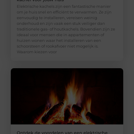
Elektrische kachels zijn een fantastische manier
om je huis snel en efficiënt te verwarmen. Ze zijn
eenvoudig te installeren, vereisen weinig
onderhoud en zijn vaak een stuk veiliger dan
traditionele gas- of houtkachels. Bovendien zijn ze
ideaal voor mensen die in appartementen of
huizen wonen waar het installeren van een
schoorsteen of rookafvoer niet mogelijk is.
Waarom kiezen voor
Ontdek de voordelen van een elektrische