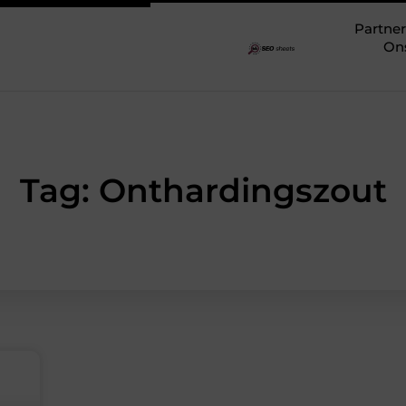
Partner
On
Tag: Onthardingszout