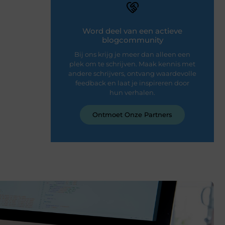
Word deel van een actieve
blogcommunity
Bij ons krijg je meer dan alleen een
plek om te schrijven. Maak kennis met
andere schrijvers, ontvang waardevolle
feedback en laat je inspireren door
hun verhalen.
Ontmoet Onze Partners