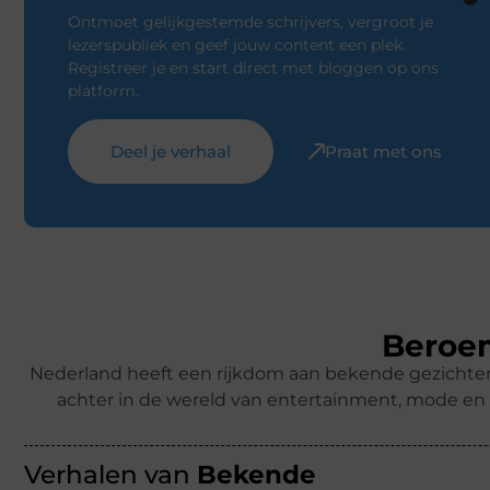
Ontmoet gelijkgestemde schrijvers, vergroot je
lezerspubliek en geef jouw content een plek.
Registreer je en start direct met bloggen op ons
platform.
Deel je verhaal
Praat met ons
Beroem
Nederland heeft een rijkdom aan bekende gezichten –
achter in de wereld van entertainment, mode en 
Verhalen van
Bekende