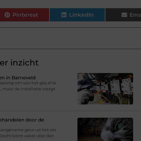
Pinterest
LinkedIn
Ema
r inzicht
n in Barneveld
epomp om van het gas af te
 maar de installatie vraagt
behandelen door de
aangename geur uit het oor
klacht komt vaker voor dan