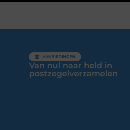
AANBIEDINGEN
Van nul naar held in
postzegelverzamelen