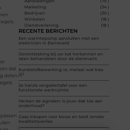
Aanbiedingen
(79 )
Marketing
(34 )
n
Bedrijven
(30 )
aren
Winkelen
(18 )
regels.
Dienstverlening
(18 )
RECENTE BERICHTEN
Een warmtepomp aansluiten met een
elektricien in Barneveld
Oorontsteking bij uw kat herkennen en
laten behandelen door de dierenarts
ver
ken dat
Kunststofbewerking vs. metaal: wat kies
jij?
g delen.
zegels
2e hands vergadertafel voor een
functionele werkruimte
Herken de signalen: is jouw dak toe aan
onderhoud?
r passen
Gaas inkopen voor bouw en teelt zonder
kwaliteitsverlies
uilen
s te