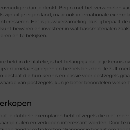
eenvoudiger dan je denkt. Begin met het verzamelen va
s zijn uit je eigen land, maar ook internationale exempl
nteresseren. Het is jouw verzameling, dus jij bepaalt de 
 kunt bewaren en investeer in wat basismaterialen zoals
eren en te bekijken.
held in de filatelie, is het belangrijk dat je je kennis o
 bij verzamelaarsgroepen en bezoek beurzen. Je zult mer
bestaat die hun kennis en passie voor postzegels graa
 waarde van postzegels, kun je beter beoordelen welke 
verkopen
 dat je dubbele exemplaren hebt of zegels die niet mee
aarop ruilen en verkopen interessant worden. Door te r
rfijnen zonder extra kosten. Wanneer je besluit om zegel