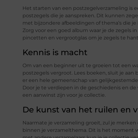
Het starten van een postzegelverzameling is 
postzegels die je aanspreken. Dit kunnen zegel
met bijzondere afbeeldingen of thema’s die je i
Zorg voor een goed album waar je de zegels in
pincetten en vergrootglas om je zegels te hant
Kennis is macht
Om van een beginner uit te groeien tot een ware 
postzegels vergroot. Lees boeken, sluit je aan
er een hele gemeenschap van gelijkgestemden 
Door je te verdiepen in de geschiedenis en de
een aanwinst zijn voor je collectie.
De kunst van het ruilen en 
Naarmate je verzameling groeit, zul je merken
binnen je verzamelthema. Dit is het moment w
met andere verzamelaars kun je je collectie ve