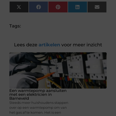
X
Facebook
Pinterest
LinkedIn
Email
(Twitter)
Tags:
Lees deze
artikelen
voor meer inzicht
Een warmtepomp aansluiten
met een elektricien in
Barneveld
Steeds meer huishoudens stappen
over op een warmtepomp om van
het gas af te komen. Het is een