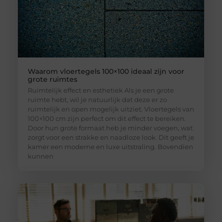
Waarom vloertegels 100×100 ideaal zijn voor
grote ruimtes
Ruimtelijk effect en esthetiek Als je een grote
ruimte hebt, wil je natuurlijk dat deze er zo
ruimtelijk en open mogelijk uitziet. Vloertegels van
100×100 cm zijn perfect om dit effect te bereiken.
Door hun grote formaat heb je minder voegen, wat
zorgt voor een strakke en naadloze look. Dit geeft je
kamer een moderne en luxe uitstraling. Bovendien
kunnen