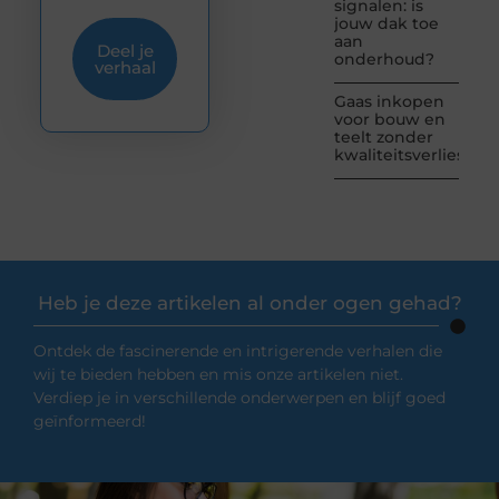
signalen: is
jouw dak toe
aan
Deel je
onderhoud?
verhaal
Gaas inkopen
voor bouw en
teelt zonder
kwaliteitsverlies
Heb je deze artikelen al onder ogen gehad?
Ontdek de fascinerende en intrigerende verhalen die
wij te bieden hebben en mis onze artikelen niet.
Verdiep je in verschillende onderwerpen en blijf goed
geïnformeerd!