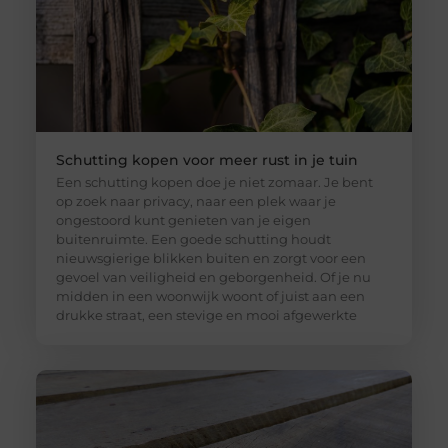
Schutting kopen voor meer rust in je tuin
Een schutting kopen doe je niet zomaar. Je bent
op zoek naar privacy, naar een plek waar je
ongestoord kunt genieten van je eigen
buitenruimte. Een goede schutting houdt
nieuwsgierige blikken buiten en zorgt voor een
gevoel van veiligheid en geborgenheid. Of je nu
midden in een woonwijk woont of juist aan een
drukke straat, een stevige en mooi afgewerkte