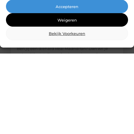
Accepteren
Weigeren
Bekijk Voorkeuren
De ultieme bestemming voor Real Madrid
fanartikelen
Ben jij een diehard Real Madrid fan? Dan wil je
natuurlijk niets liever dan je passie voor deze
legendarische club laten zien. Of het nu gaat om
het nieuwste thuisshirt, een stijlvolle sjaal of een
unieke gadget, jouw favoriete online winkel heeft
alles wat je nodig hebt. Laten we eens duiken in de
wereld van Real Madrid merchandise en
ontdekken