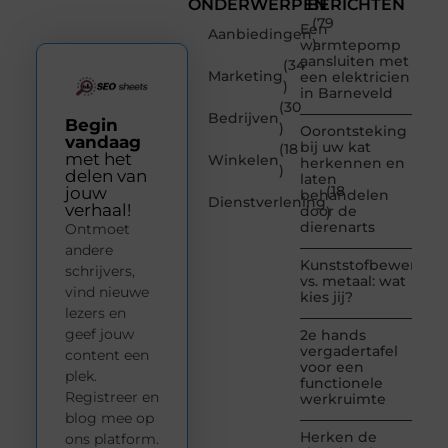
ONDERWERPEN
BERICHTEN
(79
Een
Aanbiedingen
)
warmtepomp
aansluiten met
(34
Marketing
een elektricien
)
in Barneveld
(30
Bedrijven
Begin
)
Oorontsteking
vandaag
bij uw kat
(18
met het
Winkelen
herkennen en
)
delen van
laten
(18
jouw
behandelen
Dienstverlening
verhaal!
door de
)
dierenarts
Ontmoet
andere
Kunststofbewerkin
schrijvers,
vs. metaal: wat
vind nieuwe
kies jij?
lezers en
geef jouw
2e hands
vergadertafel
content een
voor een
plek.
functionele
Registreer en
werkruimte
blog mee op
Herken de
ons platform.