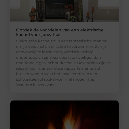
Ontdek de voordelen van een elektrische
kachel voor jouw huis
Elektrische kachels zijn een fantastische manier
om je huis snel en efficiënt te verwarmen. Ze zijn
eenvoudig te installeren, vereisen weinig
onderhoud en zijn vaak een stuk veiliger dan
traditionele gas- of houtkachels. Bovendien zijn ze
ideaal voor mensen die in appartementen of
huizen wonen waar het installeren van een
schoorsteen of rookafvoer niet mogelijk is.
Waarom kiezen voor