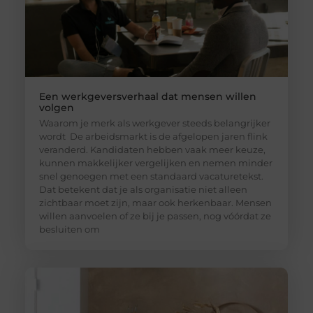
Een werkgeversverhaal dat mensen willen
volgen
Waarom je merk als werkgever steeds belangrijker
wordt De arbeidsmarkt is de afgelopen jaren flink
veranderd. Kandidaten hebben vaak meer keuze,
kunnen makkelijker vergelijken en nemen minder
snel genoegen met een standaard vacaturetekst.
Dat betekent dat je als organisatie niet alleen
zichtbaar moet zijn, maar ook herkenbaar. Mensen
willen aanvoelen of ze bij je passen, nog vóórdat ze
besluiten om