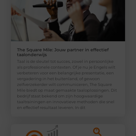
The Square Mile: Jouw partner in effectief
taalonderwijs
Taal is de sleutel tot succes, zowel in persoonlijke
als professionele contexten. Of je nu je Engels wilt
verbeteren voor een belangrijke presentatie, een
vergadering in het buitenland, of gewoon
zelfverzekerder wilt communiceren, The Square
Mile biedt op maat gemaakte taaloplossingen. Dit
bedrijf staat bekend om zijn hoogwaardige
taaltrainingen en innovatieve methoden die snel
en effectief resultaat leveren. In dit