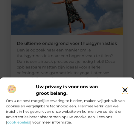
De ultieme ondergrond voor thuisgymnastiek
Ben je op zoek naar een manier om je
thuisgymnastiek naar een hoger niveau te tillen?
Dan is een airtrack precies wat je nodig hebt! Deze
opblaasbare matten zijn ideaal voor allerlei
oefeningen, van gymnastiek tot yoga. Laten we
dieper duiken in de wereld van de airtrack en
ontdekken waarom dit een must-have is voor jouw
Uw privacy is voor ons van
thuisfitness. Wat is een
groot belang.
Om u de best mogelijke ervaring te bieden, maken wij gebruik van
cookies en vergelijkbare technologieën. Hiermee verkrijgen we
inzicht in het gebruik van onze website en kunnen we content en
advertenties beter afstemmen op uw voorkeuren. Lees ons
[
cookiebeleid
] voor meer informatie.