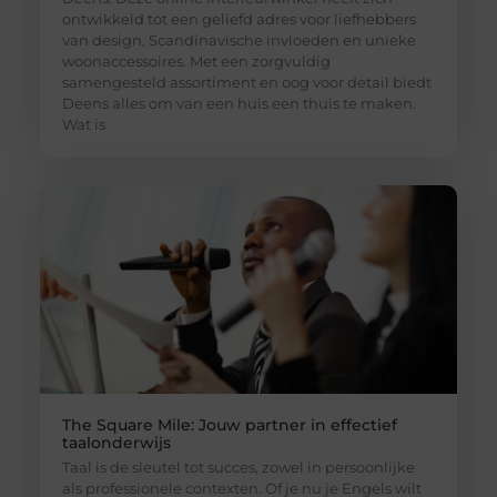
ontwikkeld tot een geliefd adres voor liefhebbers
van design, Scandinavische invloeden en unieke
woonaccessoires. Met een zorgvuldig
samengesteld assortiment en oog voor detail biedt
Deens alles om van een huis een thuis te maken.
Wat is
The Square Mile: Jouw partner in effectief
taalonderwijs
Taal is de sleutel tot succes, zowel in persoonlijke
als professionele contexten. Of je nu je Engels wilt