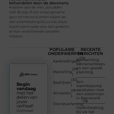
behandelen door de dierenarts
Krabben aan de oren, schudden
met de kop of een onaangename
geur uit het oor kunnen wijzen op
een oorontsteking bij uw kat. Deze
klacht komt vaker voor dan gedacht
en kan verschillende oorzaken
hebben,
POPULAIRE
RECENTE
ONDERWERPEN
BERICHTEN
(79
Bevrachting
Aanbiedingen
)
binnenscheepvaart
en een goede
(34
Marketing
planning
)
(30
Een
Bedrijven
Begin
)
warmtepomp
vandaag
aansluiten met
(18
met het
Winkelen
een elektricien
)
delen van
in Barneveld
(18
jouw
Dienstverlening
verhaal!
)
Oorontsteking
Ontmoet
bij uw kat