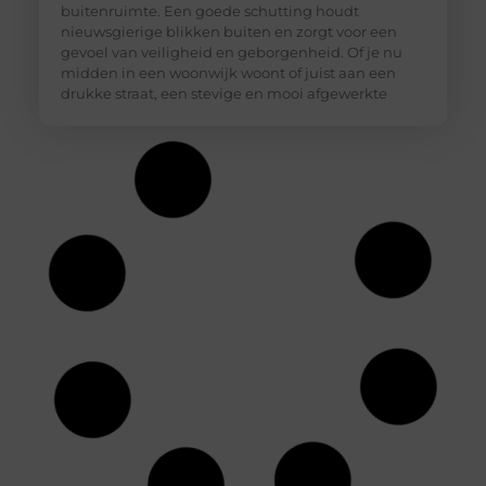
buitenruimte. Een goede schutting houdt
nieuwsgierige blikken buiten en zorgt voor een
gevoel van veiligheid en geborgenheid. Of je nu
midden in een woonwijk woont of juist aan een
drukke straat, een stevige en mooi afgewerkte
Storten of laten storten? Maak een slimme
keuze voor een cementvloer
Een cementvloer oogt strak en industrieel en vormt
tegelijk een oersterke basis voor parket tegels of
gietvloer. Toch vraagt zo’n robuuste vloer om