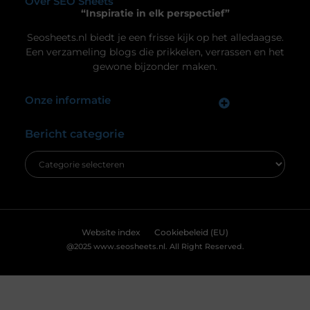
eigenlijk over de technologie achter deze
energiebronnen? Laten we samen een duik
nemen in de wereld van batterijtechnologie en
Uw privacy is voor ons van
innovatie. De evolutie van batterijen Van zink-
groot belang.
koolstof tot lithium-ion
Om u de best mogelijke ervaring te bieden, maken wij gebruik van
cookies en vergelijkbare technologieën. Hiermee verkrijgen we
inzicht in het gebruik van onze website en kunnen we content en
advertenties beter afstemmen op uw voorkeuren. Lees ons
[
cookiebeleid
] voor meer informatie.
Accepteren
Weigeren
Bekijk Voorkeuren
De ultieme ondergrond voor thuisgymnastiek
Ben je op zoek naar een manier om je
thuisgymnastiek naar een hoger niveau te tillen?
Dan is een airtrack precies wat je nodig hebt! Deze
opblaasbare matten zijn ideaal voor allerlei