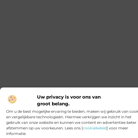
unieke gadget, jouw favoriete online winkel heeft
alles wat je nodig hebt. Laten we eens duiken in de
wereld van Real Madrid merchandise en
ontdekken
Ontdek de voordelen van een prefab
schoorsteen
Prefab schoorstenen worden steeds populairder in
de bouwsector. Ze bieden veel voordelen ten
opzichte van traditionele schoorstenen. In dit
artikel bespreken we de voordelen, het onderhoud