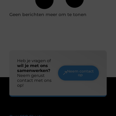
voorbereiding en doordachte keuzes. Met deze tips
ontdek je snel of zelf storten haalbaar is of dat
uitbesteden meer rust geeft. Begin bij de basis Een
cementdekvloer wordt altijd gelegd op een
dragende ondervloer. Controleer daarom eerst
Duik in de wereld van batterijtechnologie en
innovatie
Batterijen zijn tegenwoordig niet meer weg te
denken uit ons dagelijks leven. Van je smartphone
tot elektrische auto’s, ze spelen een cruciale rol in
hoe we technologie gebruiken. Maar wat weet je