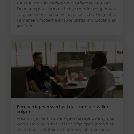
100×100 cm zijn perfect om dit effect te bereiken.
Door hun grote formaat heb je minder voegen, wat
zorgt voor een strakke en naadloze look. Dit geeft je
kamer een moderne en luxe uitstraling. Bovendien
kunnen
Een werkgeversverhaal dat mensen willen
volgen
Waarom je merk als werkgever steeds belangrijker
wordt De arbeidsmarkt is de afgelopen jaren flink
veranderd. Kandidaten hebben vaak meer keuze,