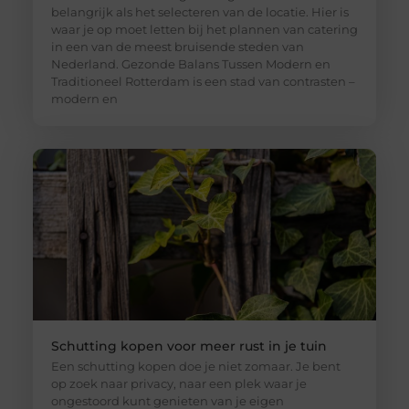
belangrijk als het selecteren van de locatie. Hier is
waar je op moet letten bij het plannen van catering
in een van de meest bruisende steden van
Nederland. Gezonde Balans Tussen Modern en
Traditioneel Rotterdam is een stad van contrasten –
modern en
Schutting kopen voor meer rust in je tuin
Een schutting kopen doe je niet zomaar. Je bent
op zoek naar privacy, naar een plek waar je
ongestoord kunt genieten van je eigen