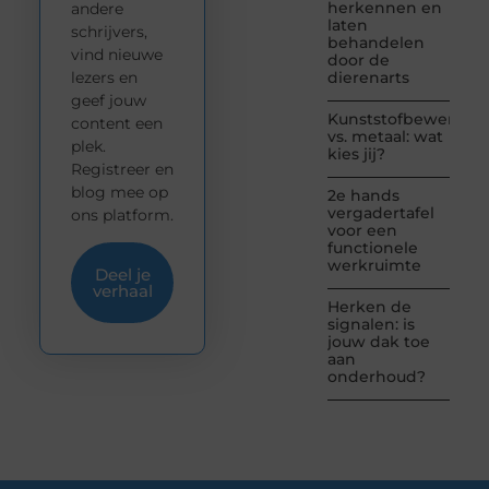
herkennen en
andere
laten
schrijvers,
behandelen
vind nieuwe
door de
lezers en
dierenarts
geef jouw
Kunststofbewerkin
content een
vs. metaal: wat
plek.
kies jij?
Registreer en
blog mee op
2e hands
vergadertafel
ons platform.
voor een
functionele
werkruimte
Deel je
verhaal
Herken de
signalen: is
jouw dak toe
aan
onderhoud?