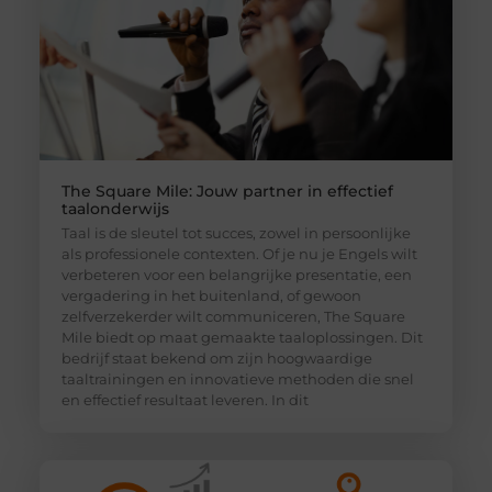
The Square Mile: Jouw partner in effectief
taalonderwijs
Taal is de sleutel tot succes, zowel in persoonlijke
als professionele contexten. Of je nu je Engels wilt
verbeteren voor een belangrijke presentatie, een
vergadering in het buitenland, of gewoon
zelfverzekerder wilt communiceren, The Square
Mile biedt op maat gemaakte taaloplossingen. Dit
bedrijf staat bekend om zijn hoogwaardige
taaltrainingen en innovatieve methoden die snel
en effectief resultaat leveren. In dit