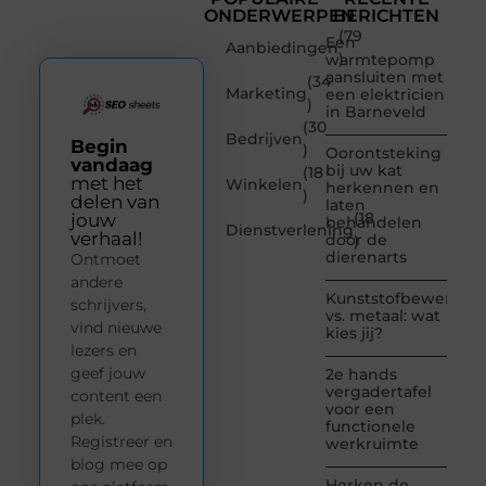
ONDERWERPEN
BERICHTEN
(79
Een
Aanbiedingen
)
warmtepomp
aansluiten met
(34
Marketing
een elektricien
)
in Barneveld
(30
Bedrijven
Begin
)
Oorontsteking
vandaag
bij uw kat
(18
met het
Winkelen
herkennen en
)
delen van
laten
(18
jouw
behandelen
Dienstverlening
verhaal!
door de
)
dierenarts
Ontmoet
andere
Kunststofbewerkin
schrijvers,
vs. metaal: wat
vind nieuwe
kies jij?
lezers en
geef jouw
2e hands
vergadertafel
content een
voor een
plek.
functionele
Registreer en
werkruimte
blog mee op
Herken de