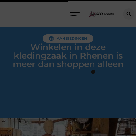
AANBIEDINGEN
Winkelen in deze
kledingzaak in Rhenen is
meer dan shoppen alleen