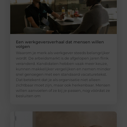
Een werkgeversverhaal dat mensen willen
volgen
Waarom je merk als werkgever steeds belangrijker
wordt De arbeidsmarkt is de afgelopen jaren flink
veranderd. Kandidaten hebben vaak meer keuze,
kunnen makkelijker vergelijken en nemen minder
snel genoegen met een standaard vacaturetekst.
Dat betekent dat je als organisatie niet alleen
zichtbaar moet zijn, maar ook herkenbaar. Mensen
willen aanvoelen of ze bij je passen, nog vóórdat ze
besluiten om