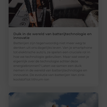
Duik in de wereld van batterijtechnologie en
innovatie
Batterijen zijn tegenwoordig niet meer weg te
denken uit ons dagelijks leven. Van je smartphone
tot elektrische auto’s, ze spelen een cruciale rol in
hoe we technologie gebruiken. Maar wat weet je
eigenlijk over de technologie achter deze
energiebronnen? Laten we samen een duik
nemen in de wereld van batterijtechnologie en
innovatie. De evolutie van batterijen Van zink-
koolstof tot lithium-ion