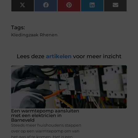
X
Facebook
Pinterest
LinkedIn
Email
(Twitter)
Tags:
Kledingzaak Rhenen
Lees deze
artikelen
voor meer inzicht
Een warmtepomp aansluiten
met een elektricien in
Barneveld
Steeds meer huishoudens stappen
over op een warmtepomp om van
het gas af te komen. Het is een