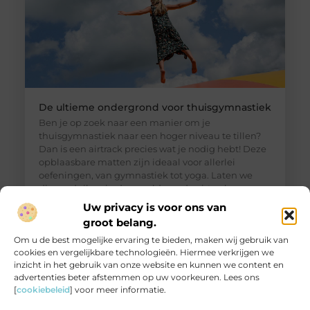
De ultieme ondergrond voor thuisgymnastiek
Ben je op zoek naar een manier om je
thuisgymnastiek naar een hoger niveau te tillen?
Dan is een airtrack precies wat je nodig hebt! Deze
opblaasbare matten zijn ideaal voor allerlei
oefeningen, van gymnastiek tot yoga. Laten we
dieper duiken in de wereld van de airtrack en
ontdekken waarom dit een must-have is voor jouw
Uw privacy is voor ons van
thuisfitness. Wat is een
groot belang.
Om u de best mogelijke ervaring te bieden, maken wij gebruik van
cookies en vergelijkbare technologieën. Hiermee verkrijgen we
inzicht in het gebruik van onze website en kunnen we content en
advertenties beter afstemmen op uw voorkeuren. Lees ons
[
cookiebeleid
] voor meer informatie.