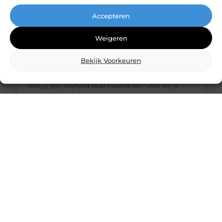
Accepteren
Weigeren
Bekijk Voorkeuren
De ultieme bestemming voor Real Madrid
fanartikelen
Ben jij een diehard Real Madrid fan? Dan wil je
natuurlijk niets liever dan je passie voor deze
legendarische club laten zien. Of het nu gaat om
het nieuwste thuisshirt, een stijlvolle sjaal of een
unieke gadget, jouw favoriete online winkel heeft
alles wat je nodig hebt. Laten we eens duiken in de
wereld van Real Madrid merchandise en
ontdekken