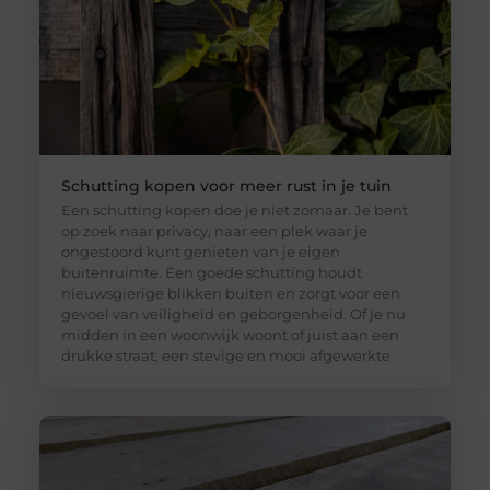
Schutting kopen voor meer rust in je tuin
Een schutting kopen doe je niet zomaar. Je bent
op zoek naar privacy, naar een plek waar je
ongestoord kunt genieten van je eigen
buitenruimte. Een goede schutting houdt
nieuwsgierige blikken buiten en zorgt voor een
gevoel van veiligheid en geborgenheid. Of je nu
midden in een woonwijk woont of juist aan een
drukke straat, een stevige en mooi afgewerkte