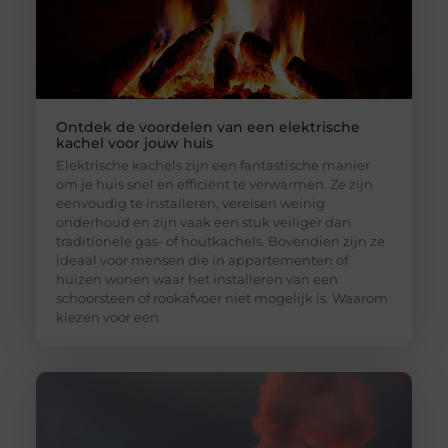
Ontdek de voordelen van een elektrische
kachel voor jouw huis
Elektrische kachels zijn een fantastische manier
om je huis snel en efficiënt te verwarmen. Ze zijn
eenvoudig te installeren, vereisen weinig
onderhoud en zijn vaak een stuk veiliger dan
traditionele gas- of houtkachels. Bovendien zijn ze
ideaal voor mensen die in appartementen of
huizen wonen waar het installeren van een
schoorsteen of rookafvoer niet mogelijk is. Waarom
kiezen voor een