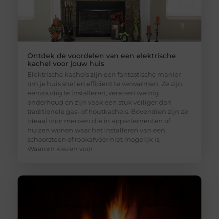
Ontdek de voordelen van een elektrische
kachel voor jouw huis
Elektrische kachels zijn een fantastische manier
om je huis snel en efficiënt te verwarmen. Ze zijn
eenvoudig te installeren, vereisen weinig
onderhoud en zijn vaak een stuk veiliger dan
traditionele gas- of houtkachels. Bovendien zijn ze
ideaal voor mensen die in appartementen of
huizen wonen waar het installeren van een
schoorsteen of rookafvoer niet mogelijk is.
Waarom kiezen voor