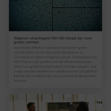
Waarom vloertegels 100×100 ideaal zijn voor
grote ruimtes
Ruimtelijk effect en esthetiek Als je een grote
ruimte hebt, wil je natuurlijk dat deze er zo
ruimtelijk en open mogelijk uitziet. Vloertegels van
100×100 cm zijn perfect om dit effect te bereiken.
Door hun grote formaat heb je minder voegen, wat
zorgt voor een strakke en naadloze look. Dit geeft je
kamer een moderne en luxe uitstraling. Bovendien
kunnen