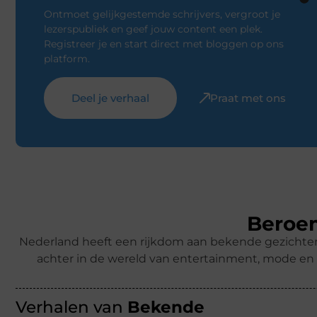
Ontmoet gelijkgestemde schrijvers, vergroot je
lezerspubliek en geef jouw content een plek.
Registreer je en start direct met bloggen op ons
platform.
Deel je verhaal
Praat met ons
Beroem
Nederland heeft een rijkdom aan bekende gezichten –
achter in de wereld van entertainment, mode en 
Verhalen van
Bekende