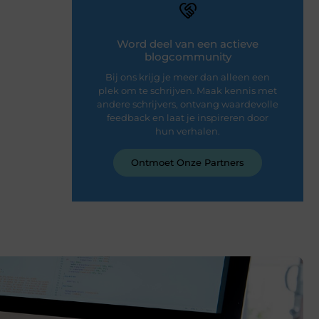
Word deel van een actieve
blogcommunity
Bij ons krijg je meer dan alleen een
plek om te schrijven. Maak kennis met
andere schrijvers, ontvang waardevolle
feedback en laat je inspireren door
hun verhalen.
Ontmoet Onze Partners