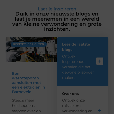
Laat je inspireren
Duik in onze nieuwste blogs en
laat je meenemen in een wereld
van kleine verwondering en grote
inzichten.
Lees de laatste
RECENTE BERICHTEN
blogs
Ontdek
inspirerende
verhalen die het
gewone bijzonder
Een
maken.
warmtepomp
aansluiten met
een elektricien in
Barneveld
Over ons
Steeds meer
Ontdek onze
huishoudens
missie om
stappen over op
verwondering en