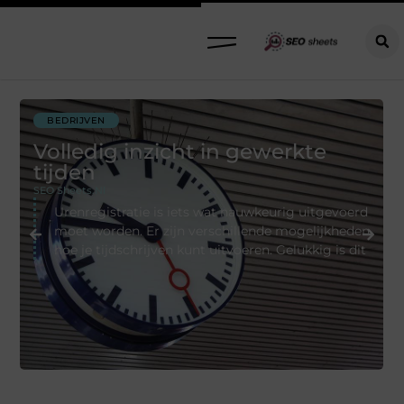
BEDRIJVEN
Volledig inzicht in gewerkte
tijden
SEO Sheets.nl
Urenregistratie is iets wat nauwkeurig uitgevoerd
moet worden. Er zijn verschillende mogelijkheden
hoe je tijdschrijven kunt uitvoeren. Gelukkig is dit