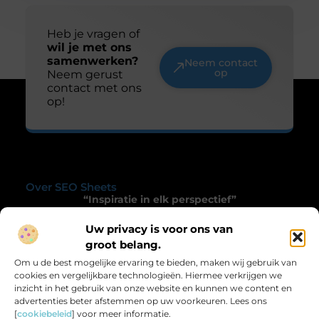
Heb je vragen of
wil je met ons
samenwerken?
Neem contact
op
Neem gerust
contact met ons
op!
Over SEO Sheets
“Inspiratie in elk perspectief”
Seosheets.nl biedt je een frisse kijk op het alledaagse.
Uw privacy is voor ons van
Een verzameling blogs die prikkelen, verrassen en het
groot belang.
gewone bijzonder maken.
Om u de best mogelijke ervaring te bieden, maken wij gebruik van
cookies en vergelijkbare technologieën. Hiermee verkrijgen we
Onze informatie
inzicht in het gebruik van onze website en kunnen we content en
advertenties beter afstemmen op uw voorkeuren. Lees ons
Goede Backlinks: De Sleutel tot Succesvolle SEO voor Jouw Website
Linkbuilding Geld Verdienen: Hoe Jij Online Inkomen Kunt Genereren met Links
[
cookiebeleid
] voor meer informatie.