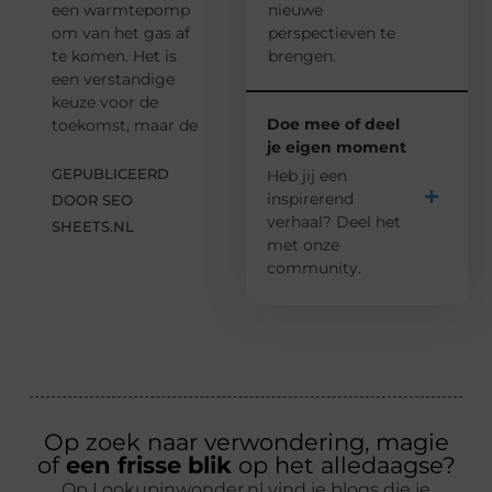
een warmtepomp
nieuwe
om van het gas af
perspectieven te
te komen. Het is
brengen.
een verstandige
keuze voor de
Doe mee of deel
toekomst, maar de
je eigen moment
GEPUBLICEERD
Heb jij een
inspirerend
DOOR SEO
verhaal? Deel het
SHEETS.NL
met onze
community.
Op zoek naar verwondering, magie
of
een frisse blik
op het alledaagse?
Op Lookupinwonder.nl vind je blogs die je