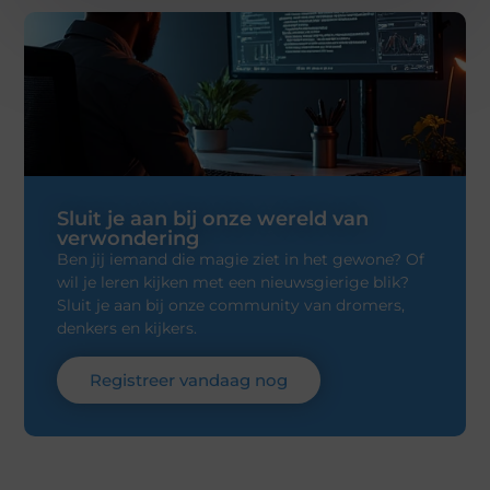
Sluit je aan bij onze wereld van
verwondering
Ben jij iemand die magie ziet in het gewone? Of
wil je leren kijken met een nieuwsgierige blik?
Sluit je aan bij onze community van dromers,
denkers en kijkers.
Registreer vandaag nog